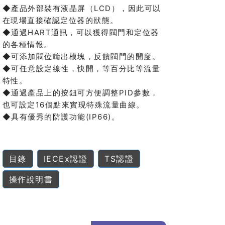
◆產品外部裝有液晶屏（LCD），因此可以
在現場直接確認定位器的狀態。
◆通過HART通訊，可以獲得閥門和定位器
的各種情報。
◆可添加閥位輸出模塊，反饋閥門的開度。
◆可任意設定線性，快開，等百分比等流量
特性。
◆通過產品上的按鈕可方便調整PID參數，
也可設定16個點來實現特殊流量曲線。
◆具有優秀的防護功能(IP66)。
目錄
IECEx認證
TS認證
操作說明書