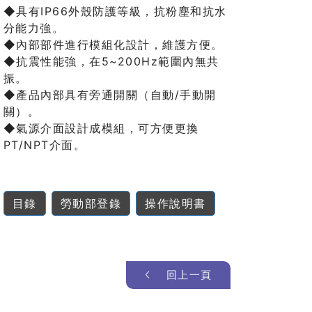
◆具有IP66外殼防護等級，抗粉塵和抗水
分能力強。
◆內部部件進行模組化設計，維護方便。
◆抗震性能強，在5~200Hz範圍內無共
振。
◆產品內部具有旁通開關（自動/手動開
關）。
◆氣源介面設計成模組，可方便更換
PT/NPT介面。
目錄
勞動部登錄
操作說明書
回上一頁